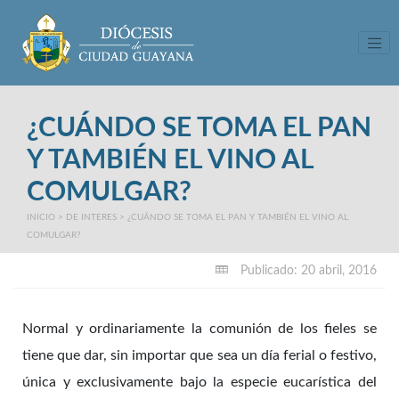
Tog
¿CUÁNDO SE TOMA EL PAN
Y TAMBIÉN EL VINO AL
COMULGAR?
INICIO
>
DE INTERES
>
¿CUÁNDO SE TOMA EL PAN Y TAMBIÉN EL VINO AL
COMULGAR?
Publicado: 20 abril, 2016
Normal y ordinariamente la comunión de los fieles se
tiene que dar, sin importar que sea un día ferial o festivo,
única y exclusivamente bajo la especie eucarística del