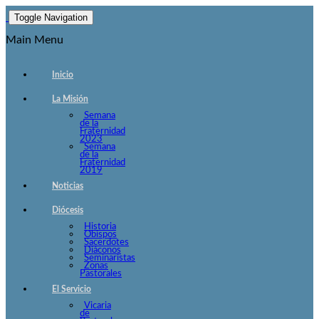
Toggle Navigation
Main Menu
Inicio
La Misión
Semana
de la
Fraternidad
2023
Semana
de la
Fraternidad
2019
Noticias
Diócesis
Historia
Obispos
Sacerdotes
Diáconos
Seminaristas
Zonas
Pastorales
El Servicio
Vicaria
de