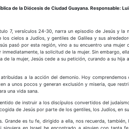
íblica de la Diócesis de Ciudad Guayana. Responsable: L
tulo 7, versículos 24-30, narra un episodio de Jesús y la m
 los cielos a Judíos, y gentiles de Galilea y sus alrededore
sús pasó por esta región, vino a su encuentro una mujer
 inmediatamente, la solicitud de la mujer. Sin embargo, ella
 de la mujer, Jesús cede a su petición, curando a su hija a 
atribuidas a la acción del demonio. Hoy comprendemos qu
cen a unos pocos y generan exclusión y miseria, que rest
ara una vida sana.
sentido de instruir a los discípulos convertidos del judaís
acogida de Jesús por parte de los gentiles, los Judíos, en s
 Grande es tu fe, dirigido a ella, nos recuerda, también, l
i siquiera en Israel he encontrado a alguien con tanta f