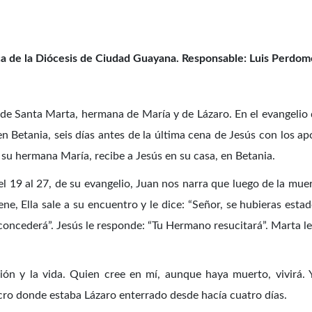
ica de la Diócesis de Ciudad Guayana. Responsable: Luis Perdom
ia de Santa Marta, hermana de María y de Lázaro. En el evangel
 en Betania, seis días antes de la última cena de Jesús con los 
n su hermana María, recibe a Jesús en su casa, en Betania.
del 19 al 27, de su evangelio, Juan nos narra que luego de la muer
ne, Ella sale a su encuentro y le dice: “Señor, se hubieras es
concederá”. Jesús le responde: “Tu Hermano resucitará”. Marta le d
cción y la vida. Quien cree en mí, aunque haya muerto, vivirá.
lcro donde estaba Lázaro enterrado desde hacía cuatro días.