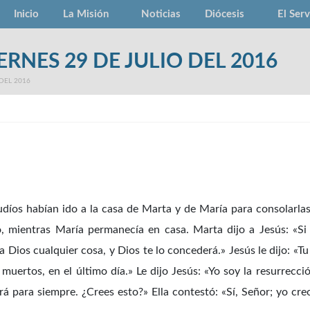
Inicio
La Misión
Noticias
Diócesis
El Serv
ERNES 29 DE JULIO DEL 2016
 DEL 2016
díos habían ido a la casa de Marta y de María para consolarl
o, mientras María permanecía en casa. Marta dijo a Jesús: «S
a Dios cualquier cosa, y Dios te lo concederá.» Jesús le dijo: «T
 muertos, en el último día.» Le dijo Jesús: «Yo soy la resurrecci
irá para siempre. ¿Crees esto?» Ella contestó: «Sí, Señor; yo creo