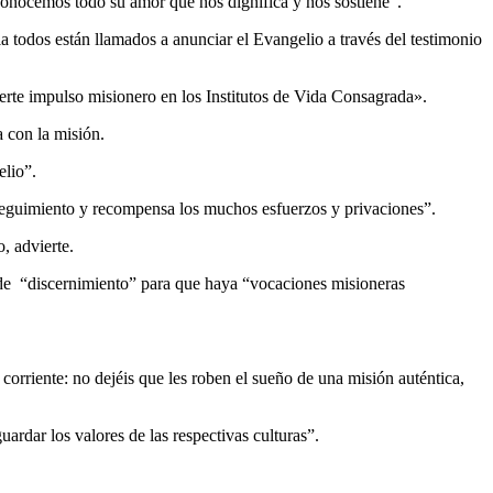
conocemos todo su amor que nos dignifica y nos sostiene”.
la todos están llamados a anunciar el Evangelio a través del testimonio
uerte impulso misionero en los Institutos de Vida Consagrada».
a con la misión.
elio”.
u seguimiento y recompensa los muchos esfuerzos y privaciones”.
, advierte.
pide “discernimiento” para que haya “vocaciones misioneras
corriente: no dejéis que les roben el sueño de una misión auténtica,
uardar los valores de las respectivas culturas”.