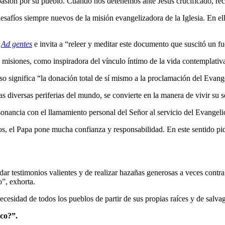
pasión por su pueblo. Cuando nos detenemos ante Jesús crucificado, re
esafíos siempre nuevos de la misión evangelizadora de la Iglesia. En el
Ad gentes
e invita a “releer y meditar este documento que suscitó un f
s misiones, como inspiradora del vínculo íntimo de la vida contemplativ
eso significa “la donación total de sí mismo a la proclamación del Evang
las diversas periferias del mundo, se convierte en la manera de vivir s
onancia con el llamamiento personal del Señor al servicio del Evangelio
eros, el Papa pone mucha confianza y responsabilidad. En este sentido 
ar testimonios valientes y de realizar hazañas generosas a veces contra 
”, exhorta.
ecesidad de todos los pueblos de partir de sus propias raíces y de salvag
ico?”.