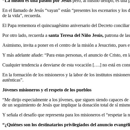
“La misión es una pasión por Jesús
pero, al mismo tiempo, es una 
En el llamado de Jesús “vayan” están “presentes los escenarios y los d
de la vida”, recuerda.
El Papa rememora el quincuagésimo aniversario del Decreto conciliar
Por otro lado, recuerda a
santa Teresa del Niño Jesús,
patrona de la
Asimismo, invita a poner en el centro de la misión a Jesucristo, pues 
Y más adelante añade: “Para estas personas, el anuncio de Cristo, en 
Cualquier tendencia a desviarse de esta vocación [….] no está en cons
En la formación de los misioneros y la labor de los institutos mision
auténticas”.
Jóvenes misioneros y el respeto de los pueblos
“Me dirijo especialmente a los jóvenes, que siguen siendo capaces de d
de un seguimiento de Jesús que implique la donación total de sí mismo
Y señala el desafío que representa para los misioneros el “respetar la n
“¿Quiénes son los destinatarios privilegiados del anuncio evangél