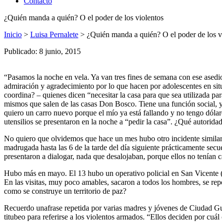
Contacto
¿Quién manda a quién? O el poder de los violentos
Inicio
>
Luisa Pernalete
>
¿Quién manda a quién? O el poder de los v
Publicado: 8 junio, 2015
“Pasamos la noche en vela. Ya van tres fines de semana con ese ase
admiración y agradecimiento por lo que hacen por adolescentes en situ
coordina? – quienes dicen “necesitar la casa para que sea utilizada par
mismos que salen de las casas Don Bosco. Tiene una función social, y 
quiero un carro nuevo porque el mío ya está fallando y no tengo dóla
utensilios se presentaron en la noche a “pedir la casa”. ¿Qué autorida
No quiero que olvidemos que hace un mes hubo otro incidente similar 
madrugada hasta las 6 de la tarde del día siguiente prácticamente secue
presentaron a dialogar, nada que desalojaban, porque ellos no tenían ca
Hubo más en mayo. El 13 hubo un operativo policial en San Vicente ( 
En las visitas, muy poco amables, sacaron a todos los hombres, se re
como se construye un territorio de paz?
Recuerdo unafrase repetida por varias madres y jóvenes de Ciudad Gu
titubeo para referirse a los violentos armados. “Ellos deciden por cuál