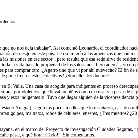
iolentos
dio que no nos deja trabajar”. Así comentó Leonardo, el coordinador n
ación de riesgo en este país. Leo se refería a las amenazas que han rec
a las misiones en ese sector”, pero resulta que esa sede sirve de residen
toda la vida ha sido propiedad de los salesianos. Pero además, yo no pu
res para comprar otro, ¿Agarro uno que vi por ahí nuevecito? El fin de
d le pone freno a estos colectivos? ¿Son ellos los dueños?
en El Valle. Una casa de acogida para indigentes en proceso derecuper
strada por violentos, que llevaban niños como excusa, y a pesar de la po
sa y esos indigentes sí. Tuvo que llegar alguien de la vicepresidencia p
estado Aragua), según los pocos medios que lo reseñaron, casi dos mil f
portan golpes, maltratos, robos de celulares, enseres, ¿Tres muertos? 
ayana, en el marco del Proyecto de investigación Ciudades Seguras. “¿
 calle pasar, a qué hora: ¡Todo!”. Sin comentarios.