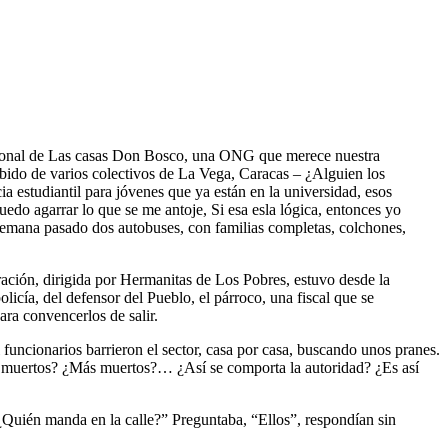
acional de Las casas Don Bosco, una ONG que merece nuestra
ibido de varios colectivos de La Vega, Caracas – ¿Alguien los
cia estudiantil para jóvenes que ya están en la universidad, esos
edo agarrar lo que se me antoje, Si esa esla lógica, entonces yo
 semana pasado dos autobuses, con familias completas, colchones,
ación, dirigida por Hermanitas de Los Pobres, estuvo desde la
licía, del defensor del Pueblo, el párroco, una fiscal que se
ara convencerlos de salir.
uncionarios barrieron el sector, casa por casa, buscando unos pranes.
¿20 muertos? ¿Más muertos?… ¿Así se comporta la autoridad? ¿Es así
Quién manda en la calle?” Preguntaba, “Ellos”, respondían sin