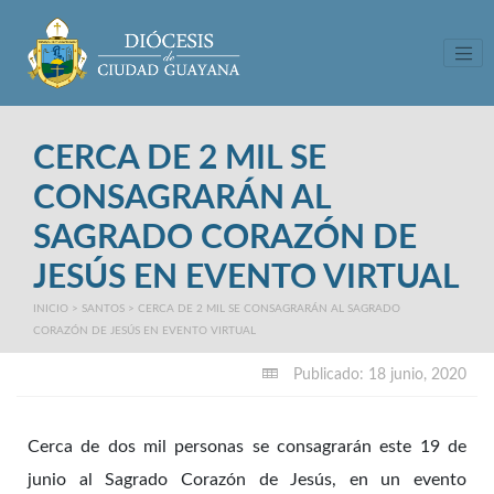
Tog
CERCA DE 2 MIL SE
CONSAGRARÁN AL
SAGRADO CORAZÓN DE
JESÚS EN EVENTO VIRTUAL
INICIO
>
SANTOS
>
CERCA DE 2 MIL SE CONSAGRARÁN AL SAGRADO
CORAZÓN DE JESÚS EN EVENTO VIRTUAL
Publicado: 18 junio, 2020
Cerca de dos mil personas se consagrarán este 19 de
junio al Sagrado Corazón de Jesús, en un evento