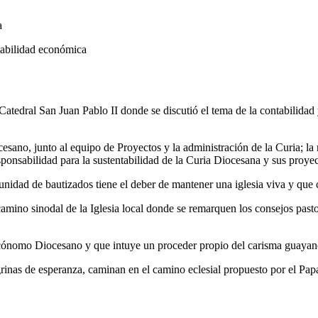
a
sabilidad económica
atedral San Juan Pablo II donde se discutió el tema de la contabilidad
no, junto al equipo de Proyectos y la administración de la Curia; la re
sponsabilidad para la sustentabilidad de la Curia Diocesana y sus proyec
munidad de bautizados tiene el deber de mantener una iglesia viva y que 
mino sinodal de la Iglesia local donde se remarquen los consejos pastor
Ecónomo Diocesano y que intuye un proceder propio del carisma guayan
rinas de esperanza, caminan en el camino eclesial propuesto por el Pa