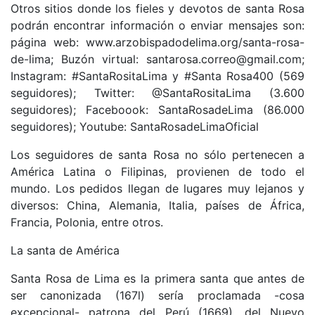
Otros sitios donde los fieles y devotos de santa Rosa
podrán encontrar información o enviar mensajes son:
página web: www.arzobispadodelima.org/santa-rosa-
de-lima; Buzón virtual: santarosa.correo@gmail.com;
Instagram: #SantaRositaLima y #Santa Rosa400 (569
seguidores); Twitter: @SantaRositaLima (3.600
seguidores); Faceboook: SantaRosadeLima (86.000
seguidores); Youtube: SantaRosadeLimaOficial
Los seguidores de santa Rosa no sólo pertenecen a
América Latina o Filipinas, provienen de todo el
mundo. Los pedidos llegan de lugares muy lejanos y
diversos: China, Alemania, Italia, países de África,
Francia, Polonia, entre otros.
La santa de América
Santa Rosa de Lima es la primera santa que antes de
ser canonizada (167l) sería proclamada -cosa
excepcional- patrona del Perú (1669), del Nuevo