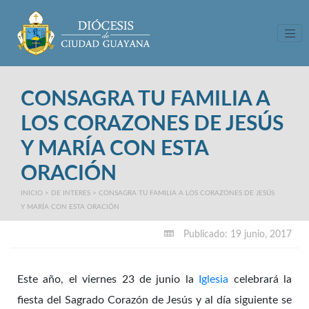
Tog
CONSAGRA TU FAMILIA A
LOS CORAZONES DE JESÚS
Y MARÍA CON ESTA
ORACIÓN
INICIO
>
DE INTERES
>
CONSAGRA TU FAMILIA A LOS CORAZONES DE JESÚS
Y MARÍA CON ESTA ORACIÓN
Publicado: 19 junio, 2017
Este año, el viernes 23 de junio la
Iglesia
celebrará la
fiesta del Sagrado Corazón de Jesús y al día siguiente se