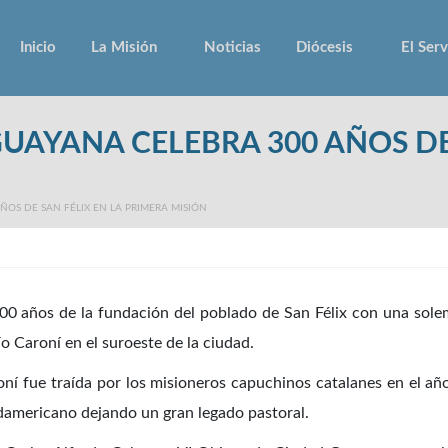
Inicio
La Misión
Noticias
Diócesis
El Serv
GUAYANA CELEBRA 300 AÑOS DE
ÑOS DE SAN FÉLIX EN LA PRIMERA MISIÓN
0 años de la fundación del poblado de San Félix con una solemn
ío Caroní en el suroeste de la ciudad.
ní fue traída por los misioneros capuchinos catalanes en el año
udamericano dejando un gran legado pastoral.