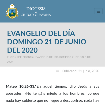
Tog
EVANGELIO DEL DÍA
DOMINGO 21 DE JUNIO
DEL 2020
INICIO
>
REFLEXIONES
>
EVANGELIO DEL DÍA DOMINGO 21 DE JUNIO DEL
2020
Publicado: 21 junio, 2020
Mateo 10,26-33:
“
En aquel tiempo, dijo Jesús a sus
apóstoles: «No tengáis miedo a los hombres, porque
nada hay cubierto que no llegue a descubrirse; nada hay