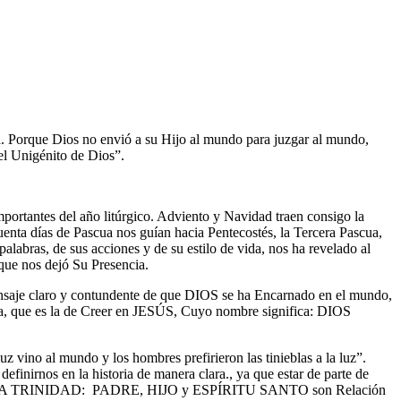
a. Porque Dios no envió a su Hijo al mundo para juzgar al mundo,
del Unigénito de Dios”.
portantes del año litúrgico. Adviento y Navidad traen consigo la
ta días de Pascua nos guían hacia Pentecostés, la Tercera Pascua,
labras, de sus acciones y de su estilo de vida, nos ha revelado al
que nos dejó Su Presencia.
mensaje claro y contundente de que DIOS se ha Encarnado en el mundo,
cia, que es la de Creer en JESÚS, Cuyo nombre significa: DIOS
luz vino al mundo y los hombres prefirieron las tinieblas a la luz”.
definirnos en la historia de manera clara., ya que estar de parte de
a SANTÍSIMA TRINIDAD: PADRE, HIJO y ESPÍRITU SANTO son Relación