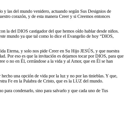
undo y las del mundo venidero, actuando según Sus Designios de
tro corazón, y de esta manera Creer y si Creemos entonces
con la del DIOS castigador del que hemos oído hablar desde niños.
 este mundo ya que tal como lo dice el Evangelio de hoy “DIOS,
ida Eterna, y solo nos pide Creer en Su Hijo JESÚS, y que nuestra
ad. Por eso es que la invitación es dejarnos tocar por DIOS, para que
e o no en Él, cerrándose a la vida y al Amor, que en Él se han
hecho una opción de vida por la luz y no por las tinieblas. Y que,
estra Fe en la Palabra de Cristo, que es la LUZ del mundo.
 para condenarlo, sino para salvarlo y que cada uno de Tus