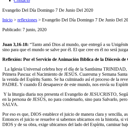
Contacto
Evangelio Del Día Domingo 7 De Junio Del 2020
Inicio
>
reflexiones
>
Evangelio Del Día Domingo 7 De Junio Del 2
Publicado: 7 junio, 2020
Juan 3,16-18:
“Tanto amó Dios al mundo, que entregó a su Unigénito,
sino para que el mundo se salve por él. El que cree en él no será juz
Reflexión: Por el Servicio de Animación Bíblica de la Diócesis
La Iglesia Universal celebra hoy el día de la Santísima TRINIDAD, c
Primera Pascua: el Nacimiento de JESÚS. Cuaresma y Semana Santa no
la venida del Espíritu Santo. Se ha culminado así el proceso de la re
PADRE. Y cuando Él desaparece de este mundo, nos envía su Espíritu
Y la liturgia diaria nos presenta el Evangelio de JESUCRISTO, Según
en la persona de JESÚS, no para condenarlo, sino para Salvarlo, pero
SALVA.
Por eso es que, DIOS establece el juicio de manera clara y sencilla, as
Entonces el juicio se resuelve si sabemos ubicarnos en la historia, si v
DIOS y de su obra, exige ubicarnos del lado del Espíritu, camina