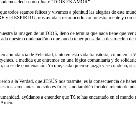
olo podemos decir como Juan: “DIOS ES AMOR”.
e que todos seamos felices y vivamos a plenitud las alegrías de este m
el ESPÍRITU, nos ayuda a reconocerlo con nuestra mente y con nues
uestra la imagen de un DIOS, lleno de ternura que nada tiene que ver 
cada nuestra condenación o que pueda tener pensada la destrucción de
bundancia de Felicidad, tanto en esta vida transitoria, como en la V
eyentes, a medida que entremos en una lógica comunitaria y de solidarid
o es de condenación. Ya que, cada quien se juzga y se condena, si cre
cuerdo a la Verdad, que JESÚS nos trasmite, es la consecuencia de haber 
uestros semejantes, no solo es fruto, sino también fortalecimiento de nu
umanidad, ayúdanos a entender que Tú te has encarnado en el mundo no
. Amén.