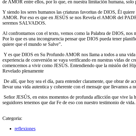
de AMOR entre ellos, por lo que, en nuestra limitación humana, s
Y siendo los seres humanos las criaturas favoritas de DIOS, Él quier
AMOR. Por eso es que en JESÚS se nos Revela el AMOR del PADRE y 
seremos SALVADOS.
Al confrontarnos con el texto, vemos como la Palabra de DIOS, nos m
Por lo que es una incongruencia pensar que DIOS pueda tener planifi
quiere que el mundo se Salve”.
Y es que DIOS en Su Profundo AMOR nos llama a todos a una vida en a
experiencia de conversión se vaya verificando en nuestras vidas de cr
comencemos a vivir como JESÚS. Entendiendo que la misión del Hijo, n
Revelado plenamente
De allí, que hoy sea el día, para entender claramente, que obrar de a
llevar una vida autentica y coherente con el mensaje que llevamos a n
Señor JESÚS, en estos momentos de profunda aflicción que vive la h
seguidores tenemos que dar Fe de eso con nuestro testimonio de vida
Categoria:
reflexiones