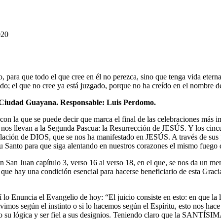
020
 para que todo el que cree en él no perezca, sino que tenga vida etern
gado; el que no cree ya está juzgado, porque no ha creído en el nombre 
 de Ciudad Guayana. Responsable: Luis Perdomo.
on la que se puede decir que marca el final de las celebraciones más im
s llevan a la Segunda Pascua: la Resurrección de JESÚS. Y los cincuen
velación de DIOS, que se nos ha manifestado en JESÚS. A través de sus pa
 Santo para que siga alentando en nuestros corazones el mismo fuego 
 San Juan capítulo 3, verso 16 al verso 18, en el que, se nos da un 
 que hay una condición esencial para hacerse beneficiario de esta Gra
í lo Enuncia el Evangelio de hoy: “El juicio consiste en esto: en que la 
ivimos según el instinto o si lo hacemos según el Espíritu, esto nos hace 
r bajo su lógica y ser fiel a sus designios. Teniendo claro que l