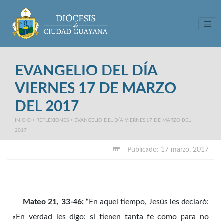
Tog
EVANGELIO DEL DÍA
VIERNES 17 DE MARZO
DEL 2017
INICIO
>
REFLEXIONES
>
EVANGELIO DEL DÍA VIERNES 17 DE MARZO DEL
2017
Publicado: 17 marzo, 2017
Mateo 21, 33-46:
“En aquel tiempo, Jesús les declaró:
«En verdad les digo: si tienen tanta fe como para no