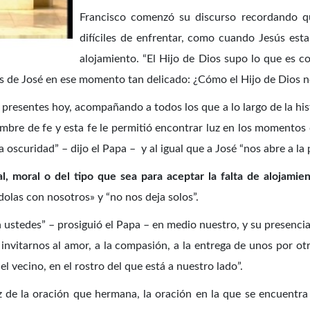
Francisco comenzó su discurso recordando qu
difíciles de enfrentar, como cuando Jesús est
alojamiento. “El Hijo de Dios supo lo que es c
s de José en ese momento tan delicado: ¿Cómo el Hijo de Dios no
 presentes hoy, acompañando a todos los que a lo largo de la hist
re de fe y esta fe le permitió encontrar luz en los momentos dif
la oscuridad” – dijo el Papa – y al igual que a José “nos abre a la
l, moral o del tipo que sea para aceptar la falta de alojamie
dolas con nosotros» y “no nos deja solos”.
 ustedes” – prosiguió el Papa – en medio nuestro, y su presencia 
 invitarnos al amor, a la compasión, a la entrega de unos por ot
el vecino, en el rostro del que está a nuestro lado”.
z de la oración que hermana, la oración en la que se encuentra 