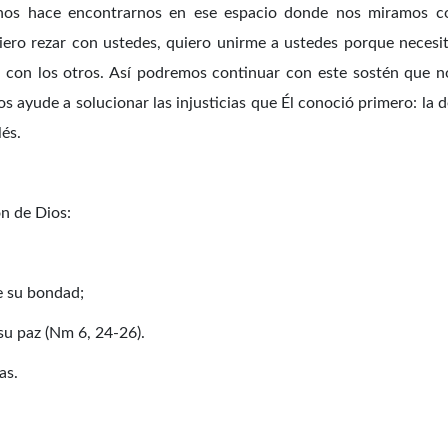
 nos hace encontrarnos en ese espacio donde nos miramos
iero rezar con ustedes, quiero unirme a ustedes porque necesit
os con los otros. Así podremos continuar con este sostén que no
s ayude a solucionar las injusticias que Él conoció primero: la d
lés.
ón de Dios:
e su bondad;
su paz (Nm 6, 24-26).
as.