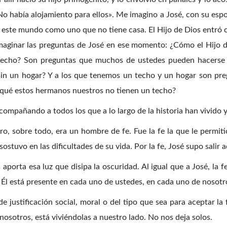
 «No había alojamiento para ellos». Me imagino a José, con su espo
en este mundo como uno que no tiene casa. El Hijo de Dios entró
maginar las preguntas de José en ese momento: ¿Cómo el Hijo de
techo? Son preguntas que muchos de ustedes pueden hacerse a d
sin un hogar? Y a los que tenemos un techo y un hogar son pr
 qué estos hermanos nuestros no tienen un techo?
ompañando a todos los que a lo largo de la historia han vivido y
o, sobre todo, era un hombre de fe. Fue la fe la que le permi
 sostuvo en las dificultades de su vida. Por la fe, José supo sali
 aporta esa luz que disipa la oscuridad. Al igual que a José, la 
. Él está presente en cada uno de ustedes, en cada uno de nosotr
 justificación social, moral o del tipo que sea para aceptar la f
osotros, está viviéndolas a nuestro lado. No nos deja solos.