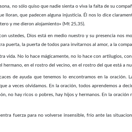
sona, no sólo quiso que nadie sienta o viva la falta de su compañ
ue lloran, que padecen alguna injusticia. Él nos lo dice claram
tero y me dieron alojamiento» (Mt 25,35).
con ustedes, Dios está en medio nuestro y su presencia nos mov
a puerta, la puerta de todos para invitarnos al amor, a la compas
ra vida. No lo hace mágicamente, no lo hace con artilugios, con c
l hermano, en el rostro del vecino, en el rostro del que está a nu
caces de ayuda que tenemos lo encontramos en la oración. La
ue a veces olvidamos. En la oración, todos aprendemos a deci
n, no hay ricos o pobres, hay hijos y hermanos. En la oración 
tra fuerza para no volverse insensible, frío ante las situacione