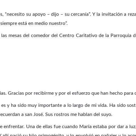
s, “necesito su apoyo – dijo – su cercanía”. Y la invitación a re
s siempre está en medio nuestro”.
 las mesas del comedor del Centro Caritativo de la Parroquia d
cias. Gracias por recibirme y por el esfuerzo que han hecho para 
s y ha sido muy importante a lo largo de mi vida. Ha sido sost
cuerdan a san José. Sus rostros me hablan del suyo.
de enfrentar. Una de ellas fue cuando María estaba por dar a luz,
 Y allí nació su hijo primogénito, y lo envolvió en pañales y lo a