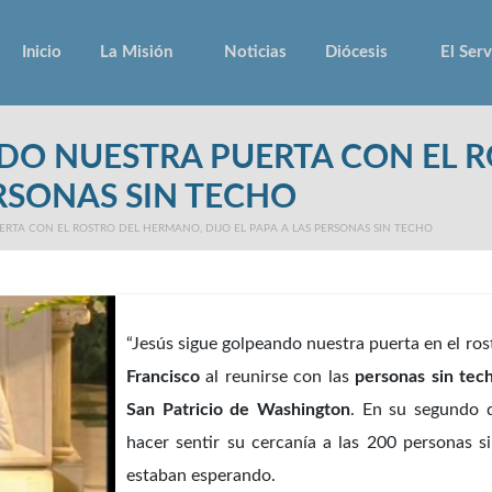
Inicio
La Misión
Noticias
Diócesis
El Serv
NDO NUESTRA PUERTA CON EL 
ERSONAS SIN TECHO
ERTA CON EL ROSTRO DEL HERMANO, DIJO EL PAPA A LAS PERSONAS SIN TECHO
“Jesús sigue golpeando nuestra puerta en el ros
Francisco
al reunirse con las
personas sin tec
San Patricio de Washington
. En su segundo d
hacer sentir su cercanía a las 200 personas s
estaban esperando.