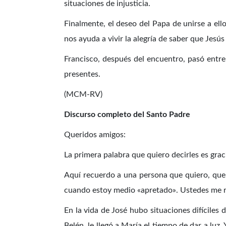
situaciones de injusticia.
Finalmente, el deseo del Papa de unirse a ello
nos ayuda a vivir la alegría de saber que Jesú
Francisco, después del encuentro, pasó entre
presentes.
(MCM-RV)
Discurso completo
del Santo Padre
Queridos amigos:
La primera palabra que quiero decirles es gra
Aquí recuerdo a una persona que quiero, que e
cuando estoy medio «apretado». Ustedes me re
En la vida de José hubo situaciones difíciles 
Belén, le llegó a María el tiempo de dar a luz.