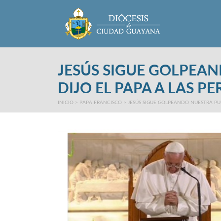
Main Menu
JESÚS SIGUE GOLPEA
DIJO EL PAPA A LAS P
INICIO
>
PAPA FRANCISCO
>
JESÚS SIGUE GOLPEANDO NUESTRA PU