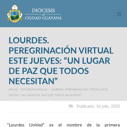
Tog
LOURDES.
PEREGRINACIÓN VIRTUAL
ESTE JUEVES: “UN LUGAR
DE PAZ QUE TODOS
NECESITAN”
INICIO
>
INTERNACIONALES
>
LOURDES. PEREGRINACIÓN VIRTUAL ESTE
JUEVES: “UN LUGAR DE PAZ QUE TODOS NECESITAN”
Publicado: 16 julio, 2020
“Lourdes United” es el nombre de la primera