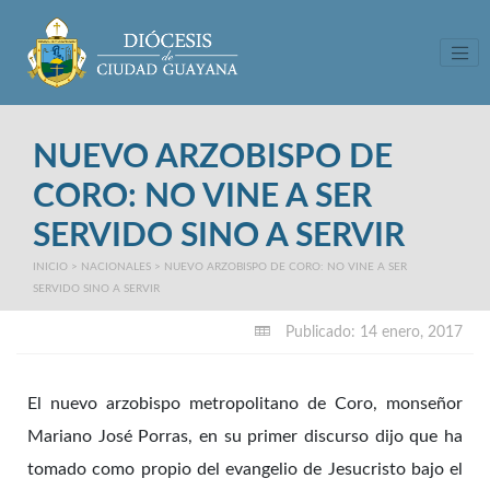
Tog
NUEVO ARZOBISPO DE
CORO: NO VINE A SER
SERVIDO SINO A SERVIR
INICIO
>
NACIONALES
>
NUEVO ARZOBISPO DE CORO: NO VINE A SER
SERVIDO SINO A SERVIR
Publicado: 14 enero, 2017
El nuevo arzobispo metropolitano de Coro, monseñor
Mariano José Porras, en su primer discurso dijo que ha
tomado como propio del evangelio de Jesucristo bajo el