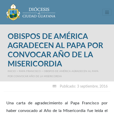
Tog
OBISPOS DE AMÉRICA
AGRADECEN AL PAPA POR
CONVOCAR AÑO DE LA
MISERICORDIA
INICIO
>
PAPA FRANCISCO
>
OBISPOS DE AMÉRICA AGRADECEN AL PAPA
POR CONVOCAR AÑO DE LA MISERICORDIA
Publicado: 3 septiembre, 2016
Una carta de agradecimiento al Papa Francisco por
haber convocado al Año de la Misericordia fue leída el