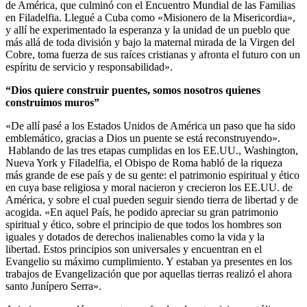
de América, que culminó con el Encuentro Mundial de las Familias
en Filadelfia. Llegué a Cuba como «Misionero de la Misericordia»,
y allí he experimentado la esperanza y la unidad de un pueblo que
más allá de toda división y bajo la maternal mirada de la Virgen del
Cobre, toma fuerza de sus raíces cristianas y afronta el futuro con un
espíritu de servicio y responsabilidad».
“Dios quiere construir puentes, somos nosotros quienes
construimos muros”
«De allí pasé a los Estados Unidos de América un paso que ha sido
emblemático, gracias a Dios un puente se está reconstruyendo».
Hablando de las tres etapas cumplidas en los EE.UU., Washington,
Nueva York y Filadelfia, el Obispo de Roma habló de la riqueza
más grande de ese país y de su gente: el patrimonio espiritual y ético
en cuya base religiosa y moral nacieron y crecieron los EE.UU. de
América, y sobre el cual pueden seguir siendo tierra de libertad y de
acogida. «En aquel País, he podido apreciar su gran patrimonio
spiritual y ético, sobre el principio de que todos los hombres son
iguales y dotados de derechos inalienables como la vida y la
libertad. Estos principios son universales y encuentran en el
Evangelio su máximo cumplimiento. Y estaban ya presentes en los
trabajos de Evangelización que por aquellas tierras realizó el ahora
santo Junípero Serra».