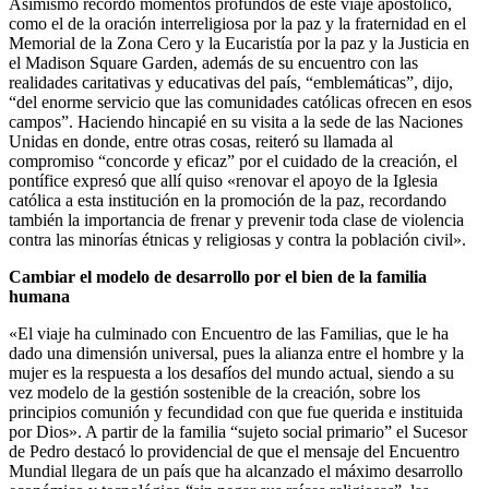
Asimismo recordó momentos profundos de este viaje apostólico,
como el de la oración interreligiosa por la paz y la fraternidad en el
Memorial de la Zona Cero y la Eucaristía por la paz y la Justicia en
el Madison Square Garden, además de su encuentro con las
realidades caritativas y educativas del país, “emblemáticas”, dijo,
“del enorme servicio que las comunidades católicas ofrecen en esos
campos”. Haciendo hincapié en su visita a la sede de las Naciones
Unidas en donde, entre otras cosas, reiteró su llamada al
compromiso “concorde y eficaz” por el cuidado de la creación, el
pontífice expresó que allí quiso «renovar el apoyo de la Iglesia
católica a esta institución en la promoción de la paz, recordando
también la importancia de frenar y prevenir toda clase de violencia
contra las minorías étnicas y religiosas y contra la población civil».
Cambiar el modelo de desarrollo por el bien de la familia
humana
«El viaje ha culminado con Encuentro de las Familias, que le ha
dado una dimensión universal, pues la alianza entre el hombre y la
mujer es la respuesta a los desafíos del mundo actual, siendo a su
vez modelo de la gestión sostenible de la creación, sobre los
principios comunión y fecundidad con que fue querida e instituida
por Dios». A partir de la familia “sujeto social primario” el Sucesor
de Pedro destacó lo providencial de que el mensaje del Encuentro
Mundial llegara de un país que ha alcanzado el máximo desarrollo