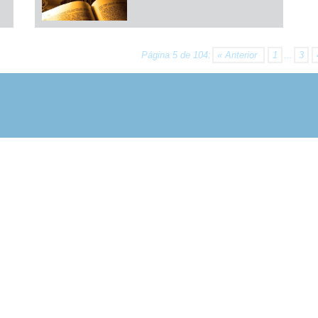
Página 5 de 104:
« Anterior
1
...
3