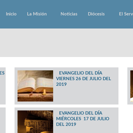
Inicio
La Misión
Noticias
Diócesis
El Serv
ES
EVANGELIO DEL DÍA
VIERNES 26 DE JULIO DEL
2019
EVANGELIO DEL DÍA
MIÉRCOLES 17 DE JULIO
DEL 2019