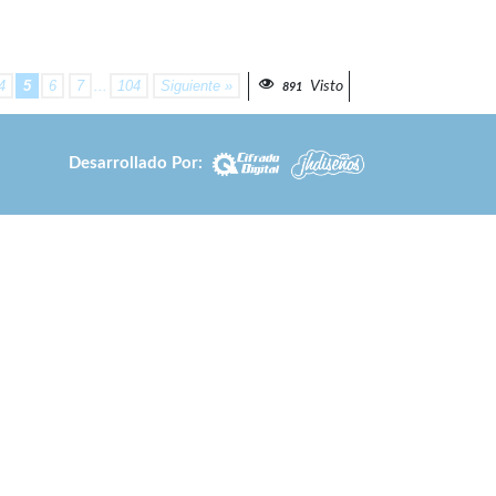
4
5
6
7
...
104
Siguiente »
Visto
891
Desarrollado Por: