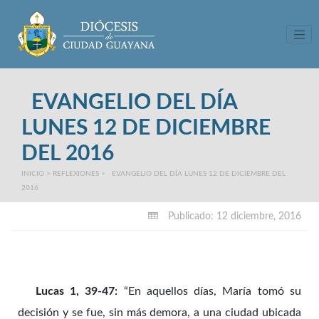
Tog
EVANGELIO DEL DÍA
LUNES 12 DE DICIEMBRE
DEL 2016
INICIO
>
REFLEXIONES
>
EVANGELIO DEL DÍA LUNES 12 DE DICIEMBRE DEL
2016
Publicado: 12 diciembre, 2016
Lucas 1, 39-47:
“En aquellos días, María tomó su
decisión y se fue, sin más demora, a una ciudad ubicada