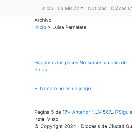
Inicio
La Misión
Noticias
Diócesis
Main Menu
Archivo
Inicio
>
Luisa Pernalete
Hagamos las paces No somos un país de
flojos
El hambre no es un juego
Página 5 de 17:
« Anterior
1
...
3
4
5
6
7
...
17
Sigui
Visto
1316
© Copyright 2024 - Diocesis de Ciudad G