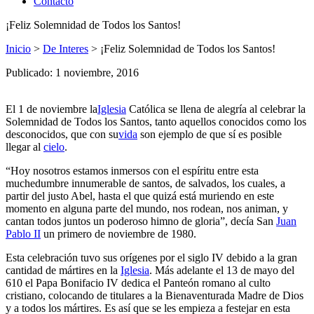
Contacto
¡Feliz Solemnidad de Todos los Santos!
Inicio
>
De Interes
>
¡Feliz Solemnidad de Todos los Santos!
Publicado: 1 noviembre, 2016
El 1 de noviembre la
Iglesia
Católica se llena de alegría al celebrar la
Solemnidad de Todos los Santos, tanto aquellos conocidos como los
desconocidos, que con su
vida
son ejemplo de que sí es posible
llegar al
cielo
.
“Hoy nosotros estamos inmersos con el espíritu entre esta
muchedumbre innumerable de santos, de salvados, los cuales, a
partir del justo Abel, hasta el que quizá está muriendo en este
momento en alguna parte del mundo, nos rodean, nos animan, y
cantan todos juntos un poderoso himno de gloria”, decía San
Juan
Pablo II
un primero de noviembre de 1980.
Esta celebración tuvo sus orígenes por el siglo IV debido a la gran
cantidad de mártires en la
Iglesia
. Más adelante el 13 de mayo del
610 el Papa Bonifacio IV dedica el Panteón romano al culto
cristiano, colocando de titulares a la Bienaventurada Madre de Dios
y a todos los mártires. Es así que se les empieza a festejar en esta