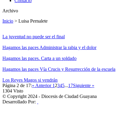
Contacto
Archivo
Inicio
>
Luisa Pernalete
La juventud no puede ser el final
Hagamos las paces Administrar la rabia y el dolor
Hagamos las paces. Carta a un soldado
Hagamos las paces Vía Crucis y Resurrección de la escuela
Los Reyes Magos si vendrán
Página 2 de 17:
« Anterior
1
2
3
4
5
...
17
Siguiente »
1304
Visto
© Copyright 2024 - Diocesis de Ciudad Guayana
Desarrollado Por: